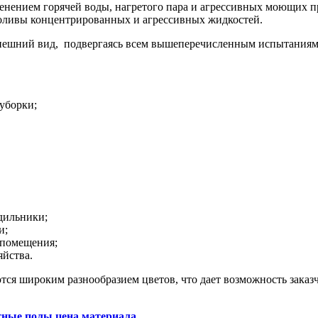
енением горячей воды, нагретого пара и агрессивных моющих п
оливы концентрированных и агрессивных жидкостей.
 внешний вид, подвергаясь всем вышеперечисленным испытания
 уборки;
дильники;
и;
 помещения;
йства.
ся широким разнообразием цветов, что дает возможность заказч